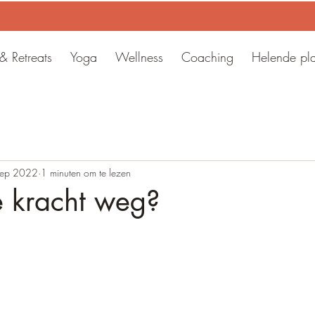
 Retreats
Yoga
Wellness
Coaching
Helende pl
sep 2022
1 minuten om te lezen
je kracht weg?