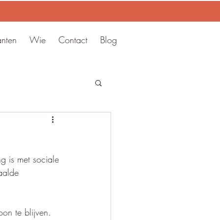
anten
Wie
Contact
Blog
g is met sociale 
aalde 
on te blijven. 