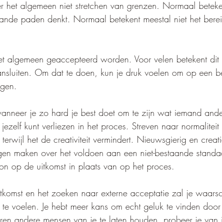
 het algemeen niet stretchen van grenzen. Normaal beteken
ande paden denkt. Normaal betekent meestal niet het bere
t algemeen geaccepteerd worden. Voor velen betekent dit d
nsluiten. Om dat te doen, kun je druk voelen om op een b
agen. 
anneer je zo hard je best doet om te zijn wat iemand and
 jezelf kunt verliezen in het proces. Streven naar normalitei
terwijl het de creativiteit vermindert. Nieuwsgierig en creatie
rgen maken over het voldoen aan een niet-bestaande standa
n op de uitkomst in plaats van op het proces.
komst en het zoeken naar externe acceptatie zal je waarschi
te voelen. Je hebt meer kans om echt geluk te vinden door 
eren andere mensen van je te laten houden, probeer je van j