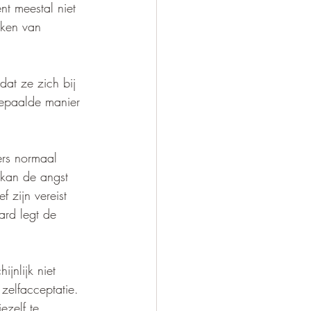
t meestal niet 
iken van 
at ze zich bij 
epaalde manier 
ers normaal 
t kan de angst 
f zijn vereist 
ard legt de 
jnlijk niet 
zelfacceptatie. 
ezelf te 