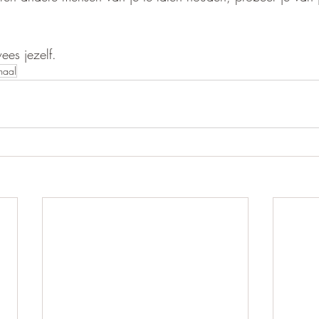
es jezelf.
maal