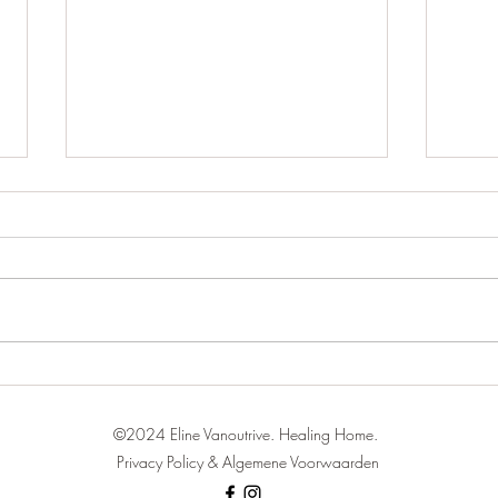
Doe 
Waarom voelen we ons niet
genoeg?
©2024 Eline Vanoutrive. Healing Home.
Privacy Policy & Algemene Voorwaarden