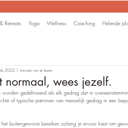
 Retreats
Yoga
Wellness
Coaching
Helende pl
feb 2022
1 minuten om te lezen
 normaal, wees jezelf.
worden gedefinieerd als elk gedrag dat in overeenstemmin
chte of typische patronen van menselijk gedrag in een bep
it het buitengewone bereiken zolang je ervoor kiest om gewo