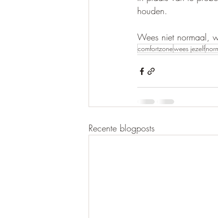
houden. 
Wees niet normaal, we
comfortzone
wees jezelf
nor
Recente blogposts