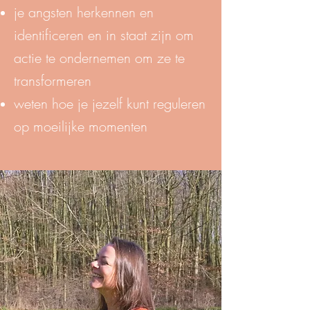
je angsten herkennen en
identificeren en in staat zijn om
actie te ondernemen om ze te
transformeren
weten hoe je jezelf kunt reguleren
op moeilijke momenten