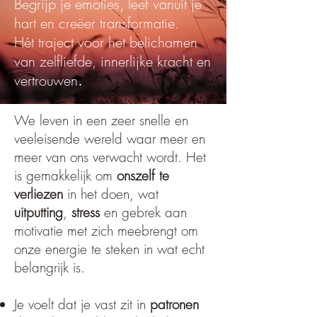
Begrijp je emoties, leef vanuit je
hart en creëer transformatie.
Hét traject voor het belichamen
van
zelfliefde
,
innerlijke kracht
en
vertrouwen
.
We leven in een zeer snelle en
veeleisende wereld waar meer en
meer van ons verwacht wordt. Het
is gemakkelijk om
onszelf te
verliezen
in het doen, wat
uitputting
,
stress
en gebrek aan
motivatie met zich meebrengt om
onze energie te steken in wat echt
belangrijk is.
Je voelt dat je vast zit in
patronen