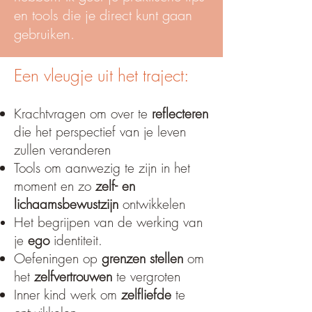
en tools die je direct kunt gaan
gebruiken.
Een vleugje uit het traject:
​Krachtvragen om over te
reflecteren
die het perspectief van je leven
zullen veranderen ​
Tools om aanwezig te zijn in het
moment en zo
zelf- en
lichaamsbewustzijn
ontwikkelen
Het begrijpen van de werking van
je
ego
identiteit
.
Oefeningen op
grenzen stellen
om
het
zelfvertrouwen
te vergroten
Inner kind werk om
zelfliefde
te