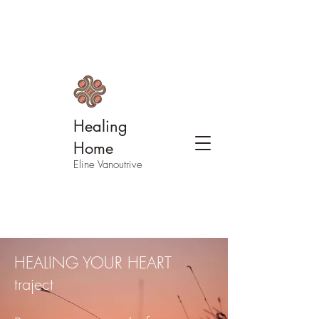
Healing
Home
Eline Vanoutrive
HEALING YOUR HEART
traject