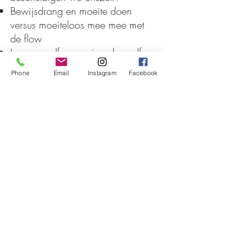
Bewijsdrang en moeite doen
versus moeiteloos mee mee met
de flow
Je ware zelf versus je valse zelf
ontdekken
Phone
Email
Instagram
Facebook
Verantwoordelijkheid nemen
Je krijgt toegang tot de
besloten facebookgroep.
Verbinding is de sleutel tot
transformatie, steun geven en
ontvangen van gelijkgestemden is
enorm waardevol. Word lid van
onze privé Facebook-community
en connect met anderen die ook
op hun reis zijn, zodat je samen