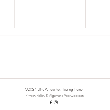
Moeten vrouwen sterk zijn?
Waar
geno
©2024 Eline Vanoutrive. Healing Home.
Privacy Policy & Algemene Voorwaarden