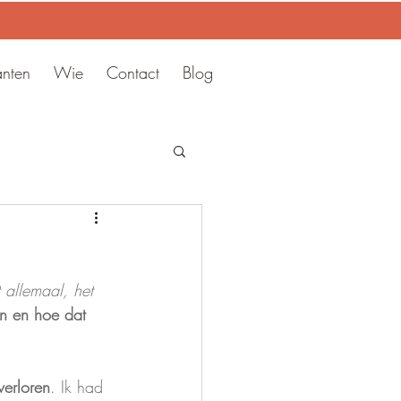
anten
Wie
Contact
Blog
 allemaal, het 
en en hoe dat 
verloren
. Ik had 