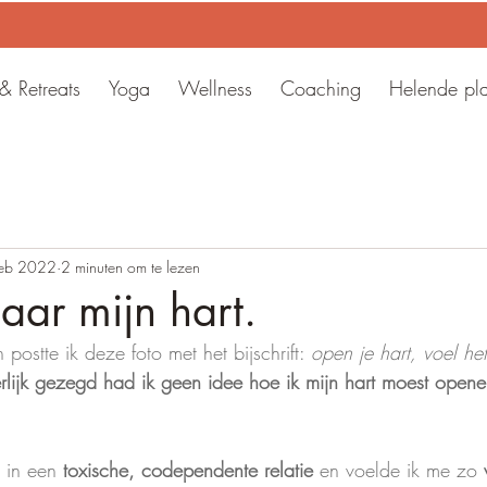
 Retreats
Yoga
Wellness
Coaching
Helende pl
feb 2022
2 minuten om te lezen
ar mijn hart.
postte ik deze foto met het bijschrift: 
open je hart, voel het
rlijk gezegd had ik geen idee hoe ik mijn hart moest open
 in een 
toxische, codependente relatie
 en voelde ik me zo 