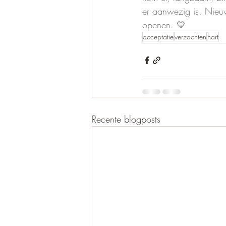
er aanwezig is. Nieuw
openen. 💛
acceptatie
verzachten
hart
Recente blogposts