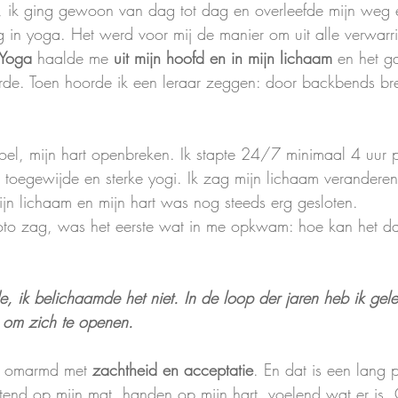
, ik ging gewoon van dag tot dag en overleefde mijn weg e
 in yoga. Het werd voor mij de manier om uit alle verwarri
Yoga 
haalde me 
uit mijn hoofd en in mijn lichaam
 en het g
de. Toen hoorde ik een leraar zeggen: door backbends br
el, mijn hart openbreken. Ik stapte 24/7 minimaal 4 uur 
 toegewijde en sterke yogi. Ik zag mijn lichaam veranderen
ijn lichaam en mijn hart was nog steeds erg gesloten.
oto zag, was het eerste wat in me opkwam: hoe kan het da
, ik belichaamde het niet. In de loop der jaren heb ik gele
 om zich te openen.
n omarmd met 
zachtheid en acceptatie
. En dat is een lang 
tend op mijn mat, handen op mijn hart, voelend wat er is.