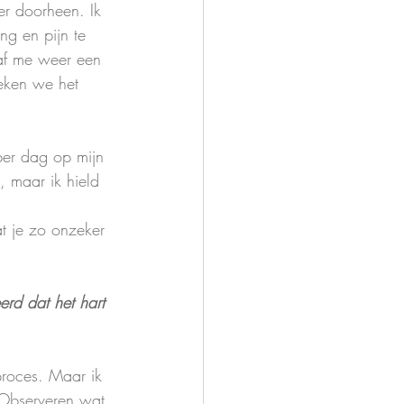
r doorheen. Ik 
ng en pijn te 
af me weer een 
eken we het 
per dag op mijn 
, maar ik hield 
t je zo onzeker 
erd dat het hart 
proces. Maar ik 
 Observeren wat 